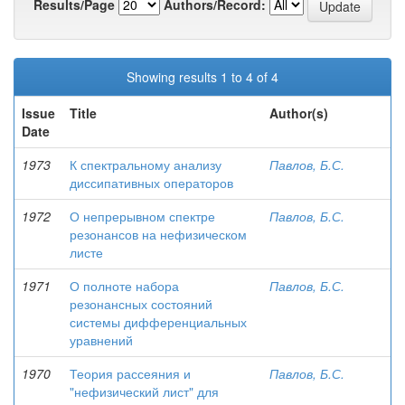
Results/Page
Authors/Record:
Showing results 1 to 4 of 4
Issue
Title
Author(s)
Date
1973
К спектральному анализу
Павлов, Б.С.
диссипативных операторов
1972
О непрерывном спектре
Павлов, Б.С.
резонансов на нефизическом
листе
1971
О полноте набора
Павлов, Б.С.
резонансных состояний
системы дифференциальных
уравнений
1970
Теория рассеяния и
Павлов, Б.С.
"нефизический лист" для