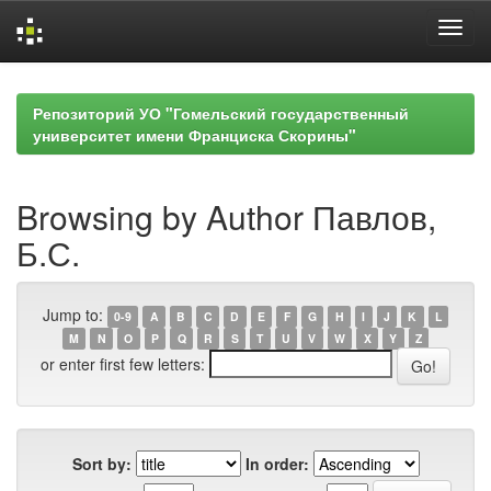
Skip
navigation
Репозиторий УО "Гомельский государственный
университет имени Франциска Скорины"
Browsing by Author Павлов,
Б.С.
Jump to:
0-9
A
B
C
D
E
F
G
H
I
J
K
L
M
N
O
P
Q
R
S
T
U
V
W
X
Y
Z
or enter first few letters:
Sort by:
In order: