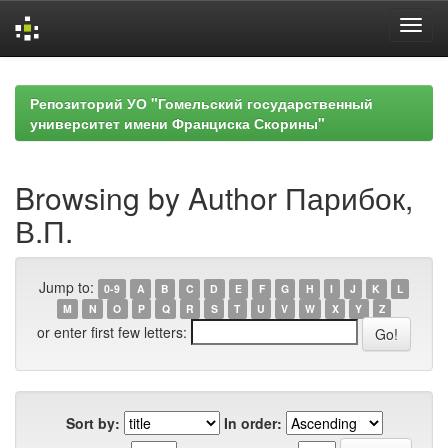
Skip
navigation
Репозиторий УО "Гомельский государственный
университет имени Франциска Скорины"
Browsing by Author Парибок,
В.П.
Jump to:
0-9
A
B
C
D
E
F
G
H
I
J
K
L
M
N
O
P
Q
R
S
T
U
V
W
X
Y
Z
or enter first few letters:
Sort by:
In order: