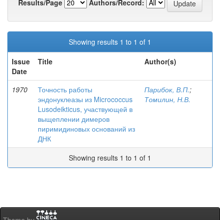
Results/Page
Authors/Record:
Showing results 1 to 1 of 1
Issue
Title
Author(s)
Date
1970
Точность работы
Парибок, В.П.
;
эндонуклеазы из Micrococcus
Томилин, Н.В.
Lusodeikticus, участвующей в
выщеплении димеров
пиримидиновых оснований из
ДНК
Showing results 1 to 1 of 1