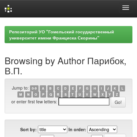
Skip
navigation
Репозиторий УО "Гомельский государственный
университет имени Франциска Скорины"
Browsing by Author Парибок,
В.П.
Jump to:
0-9
A
B
C
D
E
F
G
H
I
J
K
L
M
N
O
P
Q
R
S
T
U
V
W
X
Y
Z
or enter first few letters:
Sort by:
In order: