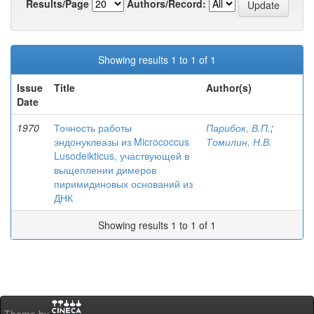
Results/Page
Authors/Record:
Showing results 1 to 1 of 1
Issue
Title
Author(s)
Date
1970
Точность работы
Парибок, В.П.
;
эндонуклеазы из Micrococcus
Томилин, Н.В.
Lusodeikticus, участвующей в
выщеплении димеров
пиримидиновых оснований из
ДНК
Showing results 1 to 1 of 1