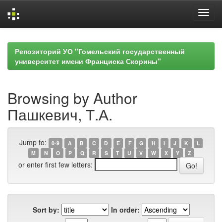
Skip
navigation
Репозиторий УО "Гомельский государственный
университет имени Франциска Скорины"
Browsing by Author
Пашкевич, Т.А.
Jump to:
0-9
A
B
C
D
E
F
G
H
I
J
K
L
M
N
O
P
Q
R
S
T
U
V
W
X
Y
Z
or enter first few letters:
Sort by:
In order: