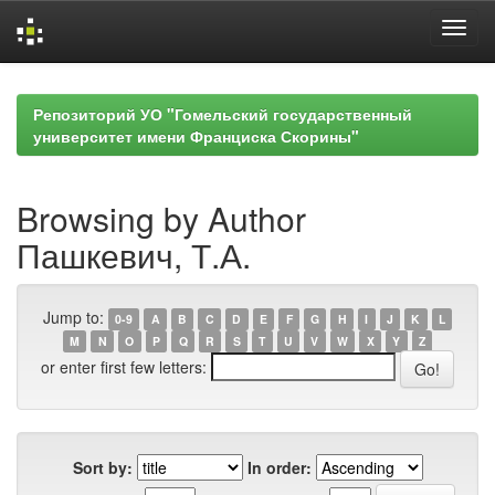
Skip
navigation
Репозиторий УО "Гомельский государственный
университет имени Франциска Скорины"
Browsing by Author
Пашкевич, Т.А.
Jump to:
0-9
A
B
C
D
E
F
G
H
I
J
K
L
M
N
O
P
Q
R
S
T
U
V
W
X
Y
Z
or enter first few letters:
Sort by:
In order: