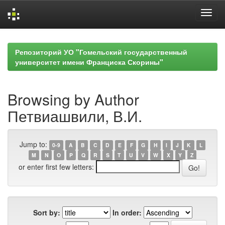
Skip
navigation
Репозиторий УО "Гомельский государственный
университет имени Франциска Скорины"
Browsing by Author
Петвиашвили, В.И.
Jump to:
0-9
A
B
C
D
E
F
G
H
I
J
K
L
M
N
O
P
Q
R
S
T
U
V
W
X
Y
Z
or enter first few letters:
Sort by:
In order: