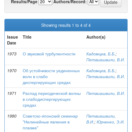
Results/Page
Authors/Record:
Showing results 1 to 4 of 4
Issue
Title
Author(s)
Date
1973
О звуковой турбулентности
Кадомцев, Б.Б.
;
Петвиашвили, В.И.
1970
Об устойчивости уединенных
Кадомцев, Б.Б.
;
волн в слабо
Петвиашвили, В.И.
диспергирующих средах
1971
Распад периодической волны
Петвиашвили, В.И.
в слабодиспергирующих
средах
1980
Советско-японский семинар
Петвиашвили,
"Нелинейные явления в
В.И.
;
Юрченко, Э.И.
плазме"