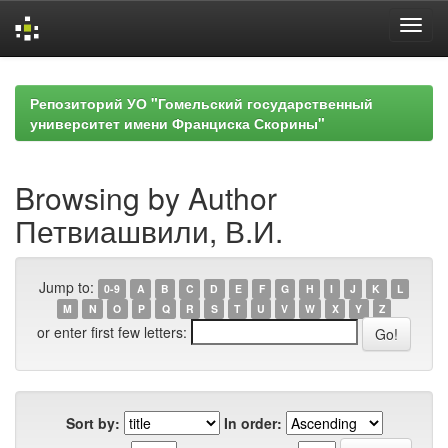
Skip
navigation
Репозиторий УО "Гомельский государственный
университет имени Франциска Скорины"
Browsing by Author
Петвиашвили, В.И.
Jump to:
0-9
A
B
C
D
E
F
G
H
I
J
K
L
M
N
O
P
Q
R
S
T
U
V
W
X
Y
Z
or enter first few letters:
Sort by:
In order: