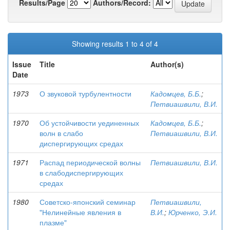
Results/Page
Authors/Record:
Showing results 1 to 4 of 4
Issue
Title
Author(s)
Date
1973
О звуковой турбулентности
Кадомцев, Б.Б.
;
Петвиашвили, В.И.
1970
Об устойчивости уединенных
Кадомцев, Б.Б.
;
волн в слабо
Петвиашвили, В.И.
диспергирующих средах
1971
Распад периодической волны
Петвиашвили, В.И.
в слабодиспергирующих
средах
1980
Советско-японский семинар
Петвиашвили,
"Нелинейные явления в
В.И.
;
Юрченко, Э.И.
плазме"