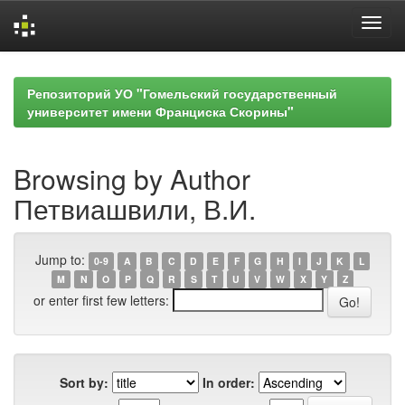
Skip
navigation
Репозиторий УО "Гомельский государственный
университет имени Франциска Скорины"
Browsing by Author
Петвиашвили, В.И.
Jump to:
0-9
A
B
C
D
E
F
G
H
I
J
K
L
M
N
O
P
Q
R
S
T
U
V
W
X
Y
Z
or enter first few letters:
Sort by:
In order: