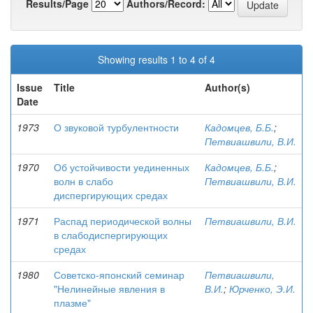
Results/Page
Authors/Record:
Showing results 1 to 4 of 4
Issue
Title
Author(s)
Date
1973
О звуковой турбулентности
Кадомцев, Б.Б.
;
Петвиашвили, В.И.
1970
Об устойчивости уединенных
Кадомцев, Б.Б.
;
волн в слабо
Петвиашвили, В.И.
диспергирующих средах
1971
Распад периодической волны
Петвиашвили, В.И.
в слабодиспергирующих
средах
1980
Советско-японский семинар
Петвиашвили,
"Нелинейные явления в
В.И.
;
Юрченко, Э.И.
плазме"