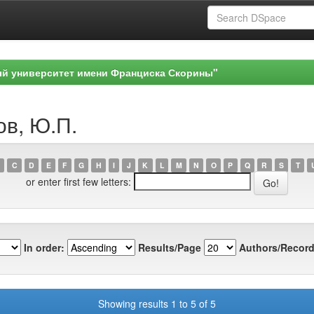
ый университет имени Франциска Скорины"
ов, Ю.П.
C
D
E
F
G
H
I
J
K
L
M
N
O
P
Q
R
S
T
or enter first few letters:
In order:
Results/Page
Authors/Record
Showing results 1 to 5 of 5