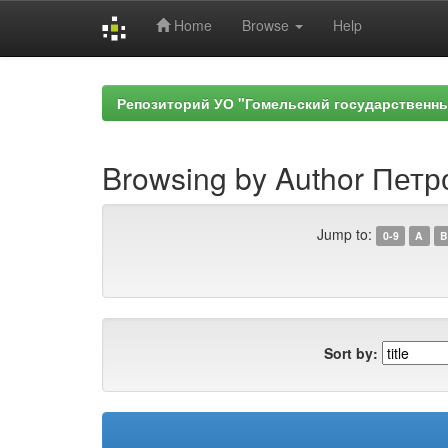
Home
Browse
Help
Skip
navigation
Репозиторий УО "Гомельский государственн
Browsing by Author Петр
Jump to:
0-9
A
B
Sort by: