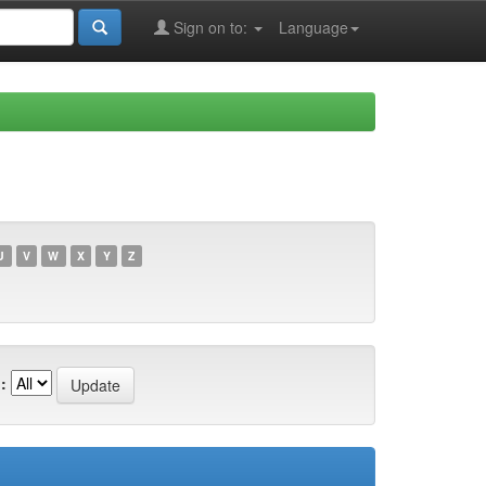
Sign on to:
Language
U
V
W
X
Y
Z
: