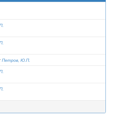
П.
П.
;
Петров, Ю.П.
П.
П.