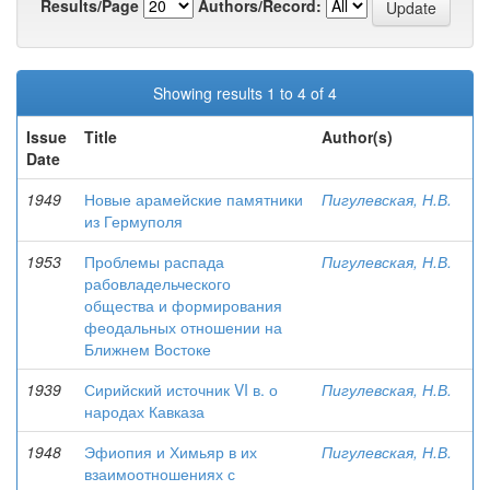
Results/Page
Authors/Record:
Showing results 1 to 4 of 4
Issue
Title
Author(s)
Date
1949
Новые арамейские памятники
Пигулевская, Н.В.
из Гермуполя
1953
Проблемы распада
Пигулевская, Н.В.
рабовладельческого
общества и формирования
феодальных отношении на
Ближнем Востоке
1939
Сирийский источник VI в. о
Пигулевская, Н.В.
народах Кавказа
1948
Эфиопия и Химьяр в их
Пигулевская, Н.В.
взаимоотношениях с