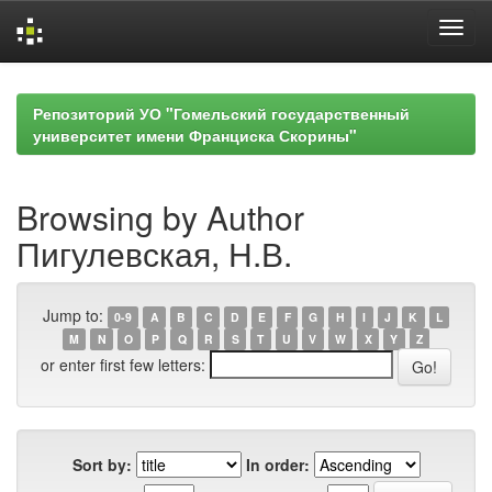
Skip
navigation
Репозиторий УО "Гомельский государственный
университет имени Франциска Скорины"
Browsing by Author
Пигулевская, Н.В.
Jump to:
0-9
A
B
C
D
E
F
G
H
I
J
K
L
M
N
O
P
Q
R
S
T
U
V
W
X
Y
Z
or enter first few letters:
Sort by:
In order: