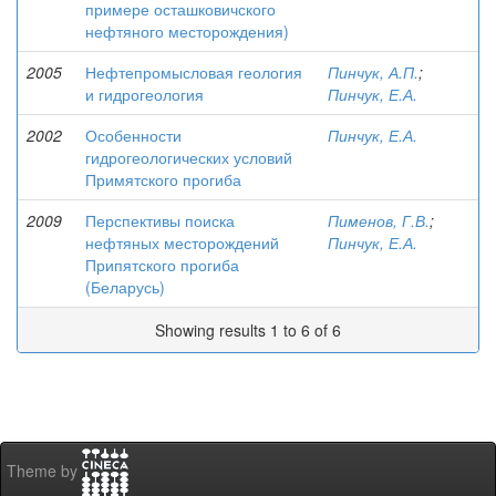
примере осташковичского
нефтяного месторождения)
2005
Нефтепромысловая геология
Пинчук, А.П.
;
и гидрогеология
Пинчук, Е.А.
2002
Особенности
Пинчук, Е.А.
гидрогеологических условий
Примятского прогиба
2009
Перспективы поиска
Пименов, Г.В.
;
нефтяных месторождений
Пинчук, Е.А.
Припятского прогиба
(Беларусь)
Showing results 1 to 6 of 6
Theme by