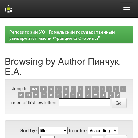
Skip
navigation
Репозиторий УО "Гомельский государственный
университет имени Франциска Скорины"
Browsing by Author Пинчук,
Е.А.
Jump to:
0-9
A
B
C
D
E
F
G
H
I
J
K
L
M
N
O
P
Q
R
S
T
U
V
W
X
Y
Z
or enter first few letters:
Sort by:
In order: