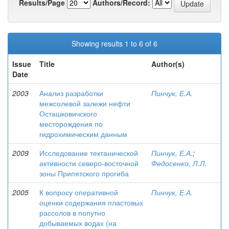
Results/Page
Authors/Record:
Showing results 1 to 6 of 6
Issue
Title
Author(s)
Date
2003
Анализ разработки
Пинчук, Е.А.
межсолевой залежи нефти
Осташковичского
месторождения по
гидрохимическим данным
2009
Исследование тектанической
Пинчук, Е.А.
;
активности северо-восточной
Федосенко, Л.Л.
зоны Припятского прогиба
2005
К вопросу оперативной
Пинчук, Е.А.
оценки содержания пластовых
рассолов в попутно
добываемых водах (на