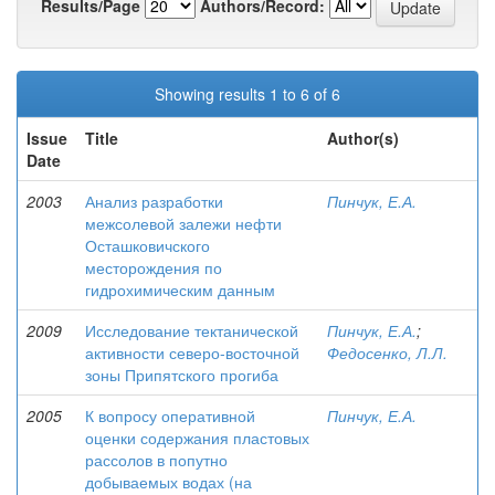
Results/Page
Authors/Record:
Showing results 1 to 6 of 6
Issue
Title
Author(s)
Date
2003
Анализ разработки
Пинчук, Е.А.
межсолевой залежи нефти
Осташковичского
месторождения по
гидрохимическим данным
2009
Исследование тектанической
Пинчук, Е.А.
;
активности северо-восточной
Федосенко, Л.Л.
зоны Припятского прогиба
2005
К вопросу оперативной
Пинчук, Е.А.
оценки содержания пластовых
рассолов в попутно
добываемых водах (на