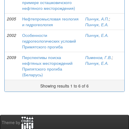
примере осташковичского
нефтяного месторождения)
2005
Нефтепромысловая геология
Пинчук, А.П.
;
и гидрогеология
Пинчук, Е.А.
2002
Особенности
Пинчук, Е.А.
гидрогеологических условий
Примятского прогиба
2009
Перспективы поиска
Пименов, Г.В.
;
нефтяных месторождений
Пинчук, Е.А.
Припятского прогиба
(Беларусь)
Showing results 1 to 6 of 6
Theme by