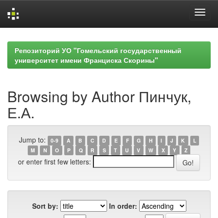
Skip
navigation
Репозиторий УО "Гомельский государственный
университет имени Франциска Скорины"
Browsing by Author Пинчук,
Е.А.
Jump to:
0-9
A
B
C
D
E
F
G
H
I
J
K
L
M
N
O
P
Q
R
S
T
U
V
W
X
Y
Z
or enter first few letters:
Sort by:
In order: