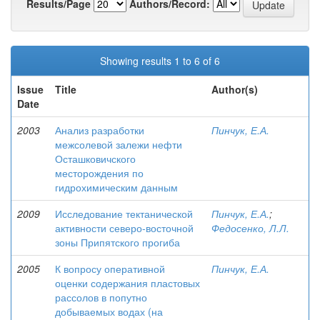
Results/Page
Authors/Record:
Showing results 1 to 6 of 6
Issue
Title
Author(s)
Date
2003
Анализ разработки
Пинчук, Е.А.
межсолевой залежи нефти
Осташковичского
месторождения по
гидрохимическим данным
2009
Исследование тектанической
Пинчук, Е.А.
;
активности северо-восточной
Федосенко, Л.Л.
зоны Припятского прогиба
2005
К вопросу оперативной
Пинчук, Е.А.
оценки содержания пластовых
рассолов в попутно
добываемых водах (на