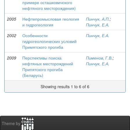
примере осташковичского
нефтяного месторождения)
2005
Нефтепромысловая геология
Пинчук, А.П.
;
и гидрогеология
Пинчук, Е.А.
2002
Особенности
Пинчук, Е.А.
гидрогеологических условий
Примятского прогиба
2009
Перспективы поиска
Пименов, Г.В.
;
нефтяных месторождений
Пинчук, Е.А.
Припятского прогиба
(Беларусь)
Showing results 1 to 6 of 6
Theme by