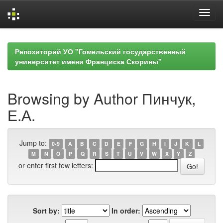
Skip
navigation
Репозиторий УО "Гомельский государственный
университет имени Франциска Скорины"
Browsing by Author Пинчук,
Е.А.
Jump to:
0-9
A
B
C
D
E
F
G
H
I
J
K
L
M
N
O
P
Q
R
S
T
U
V
W
X
Y
Z
or enter first few letters:
Sort by:
In order: