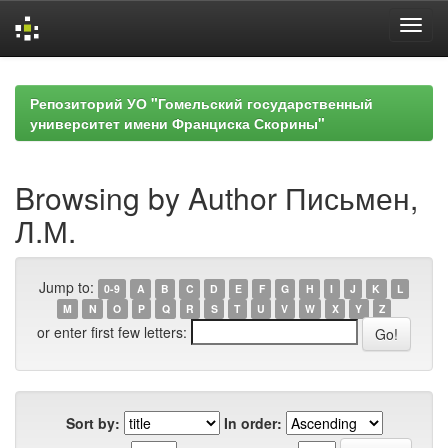
Skip
navigation
Репозиторий УО "Гомельский государственный
университет имени Франциска Скорины"
Browsing by Author Письмен,
Л.М.
Jump to:
0-9
A
B
C
D
E
F
G
H
I
J
K
L
M
N
O
P
Q
R
S
T
U
V
W
X
Y
Z
or enter first few letters:
Sort by:
In order: