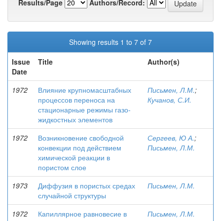
Results/Page
Authors/Record:
Showing results 1 to 7 of 7
Issue
Title
Author(s)
Date
1972
Влияние крупномасштабных
Письмен, Л.М.
;
процессов переноса на
Кучанов, С.И.
стационарные режимы газо-
жидкостных элементов
1972
Возникновение свободной
Сергеев, Ю А.
;
конвекции под действием
Письмен, Л.М.
химической реакции в
пористом слое
1973
Диффузия в пористых средах
Письмен, Л.М.
случайной структуры
1972
Капиллярное равновесие в
Письмен, Л.М.