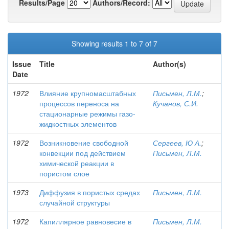
Results/Page
Authors/Record:
Showing results 1 to 7 of 7
Issue
Title
Author(s)
Date
1972
Влияние крупномасштабных
Письмен, Л.М.
;
процессов переноса на
Кучанов, С.И.
стационарные режимы газо-
жидкостных элементов
1972
Возникновение свободной
Сергеев, Ю А.
;
конвекции под действием
Письмен, Л.М.
химической реакции в
пористом слое
1973
Диффузия в пористых средах
Письмен, Л.М.
случайной структуры
1972
Капиллярное равновесие в
Письмен, Л.М.