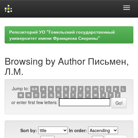
Skip
navigation
Репозиторий УО "Гомельский государственный
университет имени Франциска Скорины"
Browsing by Author Письмен,
Л.М.
Jump to:
0-9
A
B
C
D
E
F
G
H
I
J
K
L
M
N
O
P
Q
R
S
T
U
V
W
X
Y
Z
or enter first few letters:
Sort by:
In order: