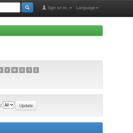
Sign on to:
Language
U
V
W
X
Y
Z
: