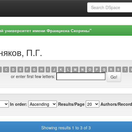
ый университет имени Франциска Скорины"
яков, П.Г.
C
D
E
F
G
H
I
J
K
L
M
N
O
P
Q
R
S
T
or enter first few letters:
In order:
Results/Page
Authors/Record
Showing results 1 to 3 of 3