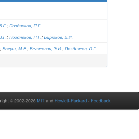
В.Г.
;
Поздняков, П.Г.
В.Г.
;
Поздняков, П.Г.
;
Бирюков, В.И.
;
Богуш, М.Е.
;
Белякович, Э.И.
;
Поздняков, П.Г.
right © 2002-2026
MIT
and
Hewlett-Packard
-
Feedback