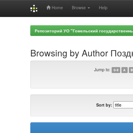
Home
Browse
Help
Skip
navigation
Репозиторий УО "Гомельский государственн
Browsing by Author Поздн
Jump to:
0-9
A
B
Sort by: