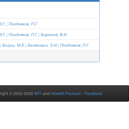
В.Г.
;
Поздняков, П.Г.
В.Г.
;
Поздняков, П.Г.
;
Бирюков, В.И.
;
Богуш, М.Е.
;
Белякович, Э.И.
;
Поздняков, П.Г.
right © 2002-2026
MIT
and
Hewlett-Packard
-
Feedback