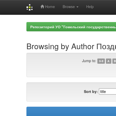
Home
Browse
Help
Skip
navigation
Репозиторий УО "Гомельский государственн
Browsing by Author Поздн
Jump to:
0-9
A
B
Sort by: