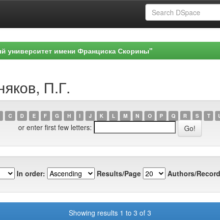
ый университет имени Франциска Скорины"
яков, П.Г.
C
D
E
F
G
H
I
J
K
L
M
N
O
P
Q
R
S
T
or enter first few letters:
In order:
Results/Page
Authors/Record
Showing results 1 to 3 of 3