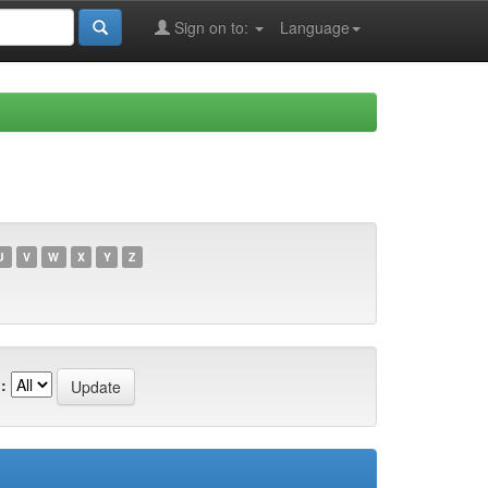
Sign on to:
Language
U
V
W
X
Y
Z
: