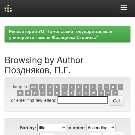
Skip
navigation
Репозиторий УО "Гомельский государственный
университет имени Франциска Скорины"
Browsing by Author
Поздняков, П.Г.
Jump to:
0-9
A
B
C
D
E
F
G
H
I
J
K
L
M
N
O
P
Q
R
S
T
U
V
W
X
Y
Z
or enter first few letters:
Sort by:
In order: