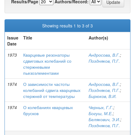
Results/Page
Authors/Record:
Showing results 1 to 3 of 3
Issue
Title
Author(s)
Date
1973
Кварцевые резонаторы
Андросова, В.Г.
;
сдвиговых колебаний со
Поздняков, П.Г.
стержневыми
пьезоэлементами
1974
О зависимости частоты
Андросова, В.Г.
;
колебаний сдвига кварцевых
Поздняков, П.Г.
;
стержней от температуры
Бирюков, В.И.
1974
О колебаниях кварцевых
Черных, Г.Г.
;
брусков
Богуш, М.Е.
;
Белякович, Э.И.
;
Поздняков, П.Г.