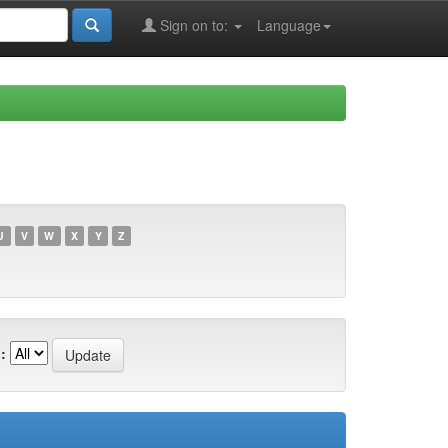
Sign on to:
Language
U
V
W
X
Y
Z
: