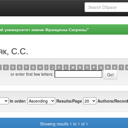
ый университет имени Франциска Скорины"
к, С.С.
C
D
E
F
G
H
I
J
K
L
M
N
O
P
Q
R
S
T
or enter first few letters:
In order:
Results/Page
Authors/Record
Showing results 1 to 1 of 1