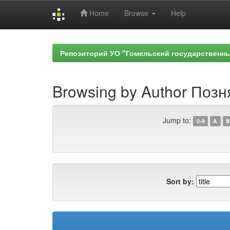
Home
Browse
Help
Skip
navigation
Репозиторий УО "Гомельский государственн
Browsing by Author Позня
Jump to:
0-9
A
B
Sort by: