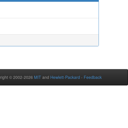
.
right © 2002-2026
MIT
and
Hewlett-Packard
-
Feedback