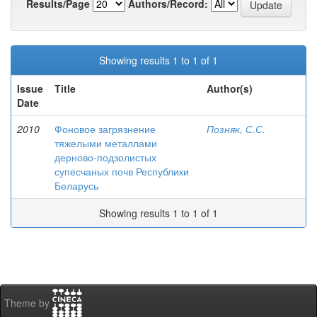
Results/Page
Authors/Record:
Showing results 1 to 1 of 1
Issue
Title
Author(s)
Date
2010
Фоновое загрязнение
Позняк, С.С.
тяжелыми металлами
дерново-подзолистых
супесчаных почв Республики
Беларусь
Showing results 1 to 1 of 1
Theme by