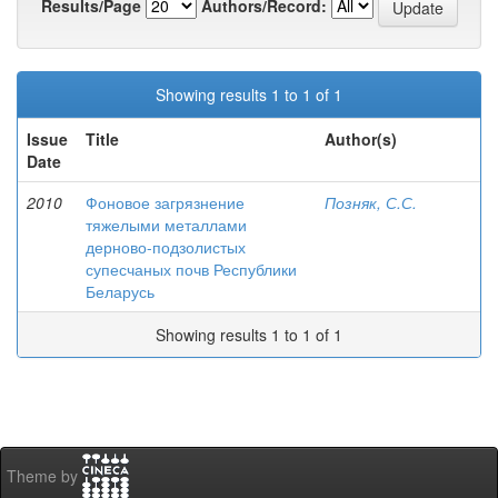
Results/Page
Authors/Record:
Showing results 1 to 1 of 1
Issue
Title
Author(s)
Date
2010
Фоновое загрязнение
Позняк, С.С.
тяжелыми металлами
дерново-подзолистых
супесчаных почв Республики
Беларусь
Showing results 1 to 1 of 1
Theme by