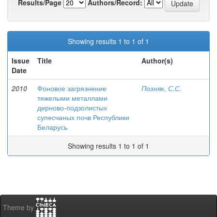
Results/Page
Authors/Record:
Showing results 1 to 1 of 1
Issue
Title
Author(s)
Date
2010
Фоновое загрязнение
Позняк, С.С.
тяжелыми металлами
дерново-подзолистых
супесчаных почв Республики
Беларусь
Showing results 1 to 1 of 1
Theme by