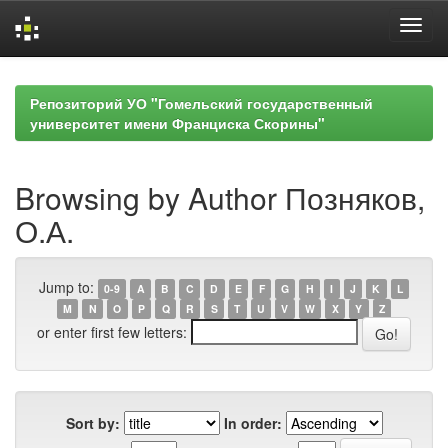
Skip
navigation
Репозиторий УО "Гомельский государственный
университет имени Франциска Скорины"
Browsing by Author Позняков,
О.А.
Jump to:
0-9
A
B
C
D
E
F
G
H
I
J
K
L
M
N
O
P
Q
R
S
T
U
V
W
X
Y
Z
or enter first few letters:
Sort by:
In order: