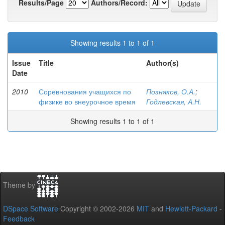
Results/Page
Authors/Record:
Showing results 1 to 1 of 1
Issue
Title
Author(s)
Date
2010
Соревнования учащихся по
Позняков, О.А.
;
физике во внеурочное время
Годлевская, А.Н.
Showing results 1 to 1 of 1
Theme by
DSpace Software
Copyright © 2002-2026
MIT
and
Hewlett-Packard
-
Feedback