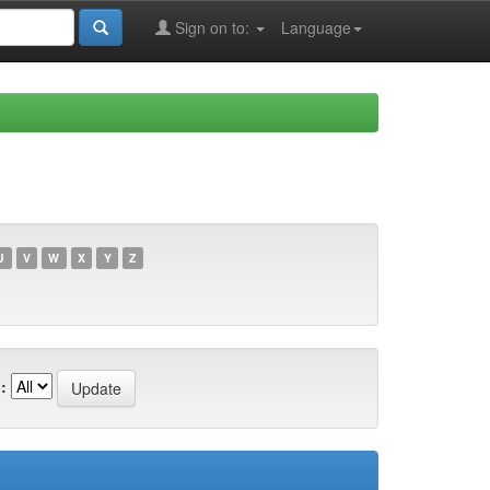
Sign on to:
Language
U
V
W
X
Y
Z
: