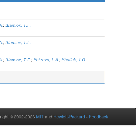
А.
;
Шатюк, Т.Г.
А.
;
Шатюк, Т.Г.
А.
;
Шатюк, Т.Г.
;
Pokrova, L.A.
;
Shatiuk, T.G.
right © 2002-2026
MIT
and
Hewlett-Packard
-
Feedback