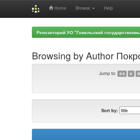
Home
Browse
Help
Skip
navigation
Репозиторий УО "Гомельский государственн
Browsing by Author Покро
Jump to:
0-9
A
B
Sort by: