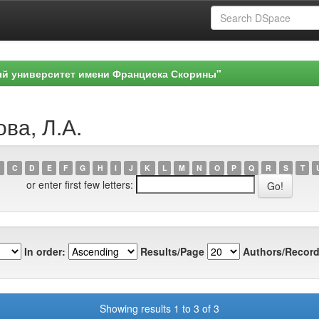
ый университет имени Франциска Скорины"
ва, Л.А.
C
D
E
F
G
H
I
J
K
L
M
N
O
P
Q
R
S
T
or enter first few letters:
In order:
Results/Page
Authors/Record
Showing results 1 to 3 of 3