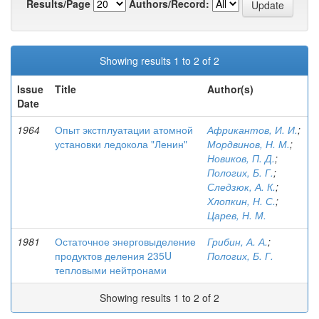
Results/Page
Authors/Record:
Showing results 1 to 2 of 2
Issue
Title
Author(s)
Date
1964
Опыт экстплуатации атомной
Африкантов, И. И.
;
установки ледокола "Ленин"
Мордвинов, Н. М.
;
Новиков, П. Д.
;
Пологих, Б. Г.
;
Следзюк, А. К.
;
Хлопкин, Н. С.
;
Царев, Н. М.
1981
Остаточное энерговыделение
Грибин, А. А.
;
продуктов деления 235U
Пологих, Б. Г.
тепловыми нейтронами
Showing results 1 to 2 of 2