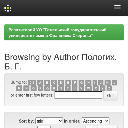
Skip
navigation
Репозиторий УО "Гомельский государственный
университет имени Франциска Скорины"
Browsing by Author Пологих,
Б. Г.
Jump to:
0-9
A
B
C
D
E
F
G
H
I
J
K
L
M
N
O
P
Q
R
S
T
U
V
W
X
Y
Z
or enter first few letters:
Sort by:
In order: