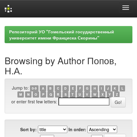
Skip
navigation
Репозиторий УО "Гомельский государственный
университет имени Франциска Скорины"
Browsing by Author Попов,
Н.А.
Jump to:
0-9
A
B
C
D
E
F
G
H
I
J
K
L
M
N
O
P
Q
R
S
T
U
V
W
X
Y
Z
or enter first few letters:
Sort by:
In order: