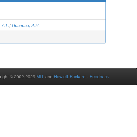
 А.Г.
;
Певнева, А.Н.
right © 2002-2026
MIT
and
Hewlett-Packard
-
Feedback