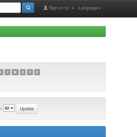
Sign on to:
Language
U
V
W
X
Y
Z
: