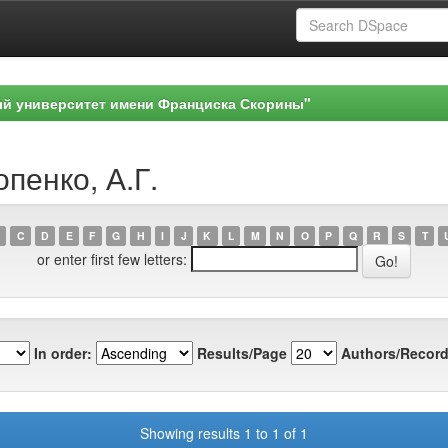
ый университет имени Франциска Скорины"
пенко, А.Г.
C
D
E
F
G
H
I
J
K
L
M
N
O
P
Q
R
S
T
or enter first few letters:
In order:
Results/Page
Authors/Record
Showing results 1 to 1 of 1