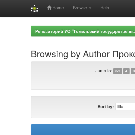
Home
Browse
Help
Skip
navigation
Репозиторий УО "Гомельский государственн
Browsing by Author Проко
Jump to:
0-9
A
B
Sort by: