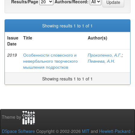
Results/Page
Authors/Record:
Showing results 1 to 1 of 1
Issue
Title
Author(s)
Date
2019
Особенности словесного и
Прокопенко, А.Г.
;
невербального творческого
Певнева, А.Н.
мышления подростков
Showing results 1 to 1 of 1
Theme by
DSpace Software
Copyright © 2002-2026
MIT
and
Hewlett-Packard
-