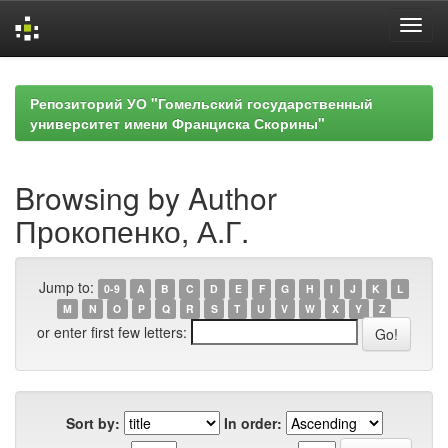
Skip
navigation
Репозиторий УО "Гомельский государственный
университет имени Франциска Скорины"
Browsing by Author
Прокопенко, А.Г.
Jump to:
0-9
A
B
C
D
E
F
G
H
I
J
K
L
M
N
O
P
Q
R
S
T
U
V
W
X
Y
Z
or enter first few letters:
Sort by:
In order: