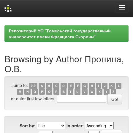
Skip
navigation
Репозиторий УО "Гомельский государственный
университет имени Франциска Скорины"
Browsing by Author Пронина,
О.В.
Jump to:
0-9
A
B
C
D
E
F
G
H
I
J
K
L
M
N
O
P
Q
R
S
T
U
V
W
X
Y
Z
or enter first few letters:
Sort by:
In order: