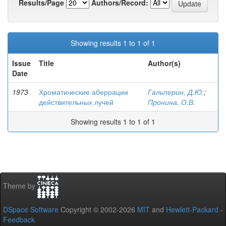
Results/Page
Authors/Record:
Showing results 1 to 1 of 1
Issue
Title
Author(s)
Date
1973
Хроматические аберрации
Гальперин, Д.Ю.
;
действительных лучей
Пронина, О.В.
Showing results 1 to 1 of 1
Theme by
DSpace Software
Copyright © 2002-2026
MIT
and
Hewlett-Packard
-
Feedback