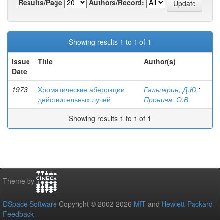
Results/Page
Authors/Record:
Showing results 1 to 1 of 1
Issue
Title
Author(s)
Date
1973
Хроматические аберрации
Гальперин, Д.Ю.
;
действительных лучей
Пронина, О.В.
Showing results 1 to 1 of 1
Theme by
DSpace Software
Copyright © 2002-2026
MIT
and
Hewlett-Packard
-
Feedback