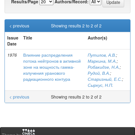
Results/Page
Authors/Record:
< previous
Showing results 2 to 2 of 2
Issue
Title
Author(s)
Date
1976
Влияние распределения
Путилов, А.В.
;
потока нейтронов в активной
Маркина, М.А.
;
зоне на мощность гамма-
Робакидзе, Н.А.
;
излучения уранового
Рудой, В.А.
;
радиационного контура
Старизный, Е.С.
;
Сыркус, Н.П.
< previous
Showing results 2 to 2 of 2