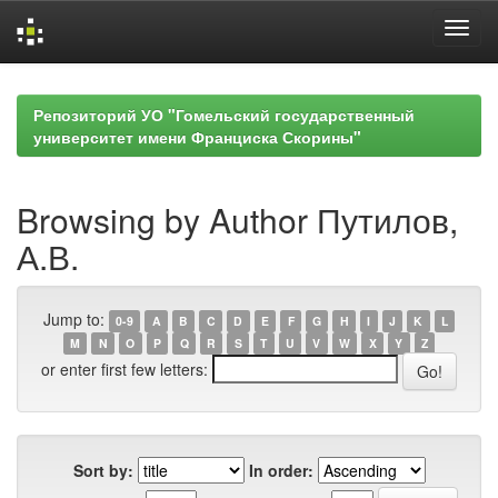
Skip
navigation
Репозиторий УО "Гомельский государственный
университет имени Франциска Скорины"
Browsing by Author Путилов,
А.В.
Jump to:
0-9
A
B
C
D
E
F
G
H
I
J
K
L
M
N
O
P
Q
R
S
T
U
V
W
X
Y
Z
or enter first few letters:
Sort by:
In order: