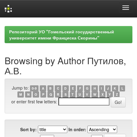
Skip
navigation
Репозиторий УО "Гомельский государственный
университет имени Франциска Скорины"
Browsing by Author Путилов,
А.В.
Jump to:
0-9
A
B
C
D
E
F
G
H
I
J
K
L
M
N
O
P
Q
R
S
T
U
V
W
X
Y
Z
or enter first few letters:
Sort by:
In order: