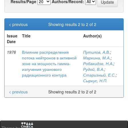
Results/Page
Authors/Record:
< previous
Showing results 2 to 2 of 2
Issue
Title
Author(s)
Date
1976
Влияние распределения
Путилов, А.В.
;
потока нейтронов в активной
Маркина, М.А.
;
зоне на мощность гамма-
Робакидзе, Н.А.
;
излучения уранового
Рудой, В.А.
;
радиационного контура
Старизный, Е.С.
;
Сыркус, Н.П.
< previous
Showing results 2 to 2 of 2