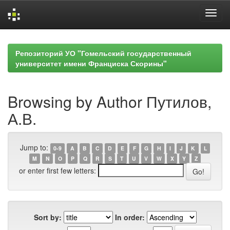
Skip
navigation
Репозиторий УО "Гомельский государственный
университет имени Франциска Скорины"
Browsing by Author Путилов,
А.В.
Jump to:
0-9
A
B
C
D
E
F
G
H
I
J
K
L
M
N
O
P
Q
R
S
T
U
V
W
X
Y
Z
or enter first few letters:
Sort by:
In order: