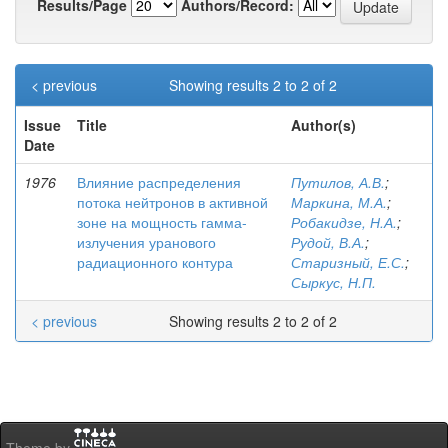
Results/Page
Authors/Record:
< previous
Showing results 2 to 2 of 2
Issue
Title
Author(s)
Date
1976
Влияние распределения
Путилов, А.В.
;
потока нейтронов в активной
Маркина, М.А.
;
зоне на мощность гамма-
Робакидзе, Н.А.
;
излучения уранового
Рудой, В.А.
;
радиационного контура
Старизный, Е.С.
;
Сыркус, Н.П.
< previous
Showing results 2 to 2 of 2