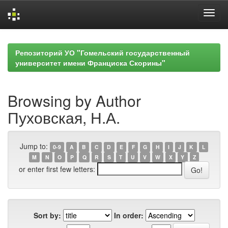
Skip
navigation
Репозиторий УО "Гомельский государственный
университет имени Франциска Скорины"
Browsing by Author
Пуховская, Н.А.
Jump to:
0-9
A
B
C
D
E
F
G
H
I
J
K
L
M
N
O
P
Q
R
S
T
U
V
W
X
Y
Z
or enter first few letters:
Sort by:
In order: