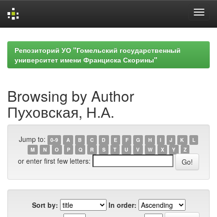
Skip
navigation
Репозиторий УО "Гомельский государственный
университет имени Франциска Скорины"
Browsing by Author
Пуховская, Н.А.
Jump to:
0-9
A
B
C
D
E
F
G
H
I
J
K
L
M
N
O
P
Q
R
S
T
U
V
W
X
Y
Z
or enter first few letters:
Sort by:
In order: