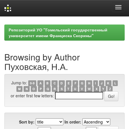
Skip
navigation
Репозиторий УО "Гомельский государственный
университет имени Франциска Скорины"
Browsing by Author
Пуховская, Н.А.
Jump to:
0-9
A
B
C
D
E
F
G
H
I
J
K
L
M
N
O
P
Q
R
S
T
U
V
W
X
Y
Z
or enter first few letters:
Sort by:
In order: