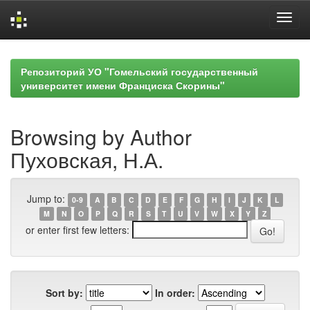
Skip
navigation
Репозиторий УО "Гомельский государственный
университет имени Франциска Скорины"
Browsing by Author
Пуховская, Н.А.
Jump to:
0-9
A
B
C
D
E
F
G
H
I
J
K
L
M
N
O
P
Q
R
S
T
U
V
W
X
Y
Z
or enter first few letters:
Sort by:
In order: