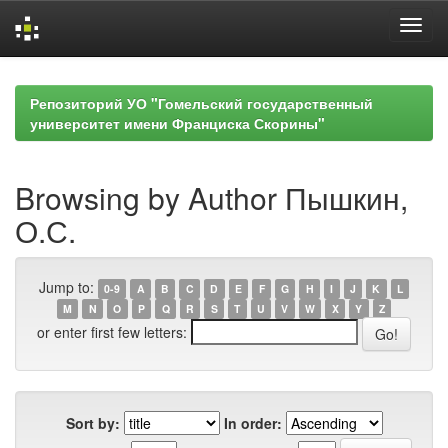
Skip
navigation
Репозиторий УО "Гомельский государственный
университет имени Франциска Скорины"
Browsing by Author Пышкин,
О.С.
Jump to:
0-9
A
B
C
D
E
F
G
H
I
J
K
L
M
N
O
P
Q
R
S
T
U
V
W
X
Y
Z
or enter first few letters:
Sort by:
In order: