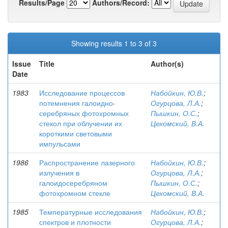
Results/Page
Authors/Record:
Showing results 1 to 3 of 3
Issue
Title
Author(s)
Date
1983
Исследование процессов
Набойкин, Ю.В.
;
потемнения галоидно-
Огурцова, Л.А.
;
серебряных фотохромных
Пышкин, О.С.
;
стекол при облучении их
Цехомский, В.А.
короткими световыми
импульсами
1986
Распространение лазерного
Набойкин, Ю.В.
;
излучения в
Огурцова, Л.А.
;
галоидосеребряном
Пышкин, О.С.
;
фотохромном стекле
Цехомский, В.А.
1985
Температурные исследования
Набойкин, Ю.В.
;
спектров и плотности
Огурцова, Л.А.
;