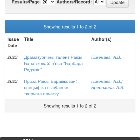
Results/Page
Authors/Record:
Showing results 1 to 2 of 2
Issue
Title
Author(s)
Date
2023
Драматургічны талент Раісы
Піменава, А.В.
Баравіковай: п’еса “Барбара
Радзівіл”
2023
Проза Раісы Баравіковай:
Піменава, А.В.
;
спецыфіка выяўлення
Бредихина, А.В.
творчага пачатку
Showing results 1 to 2 of 2