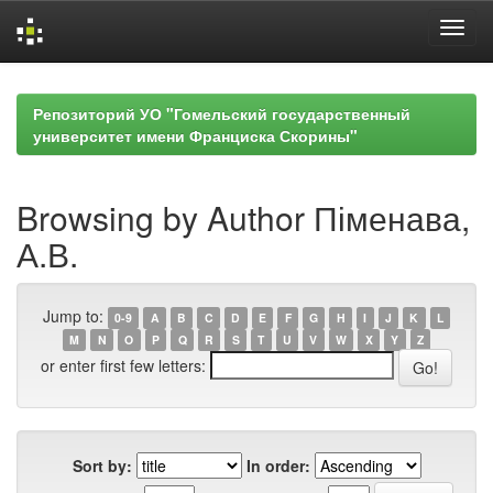
Skip
navigation
Репозиторий УО "Гомельский государственный
университет имени Франциска Скорины"
Browsing by Author Піменава,
А.В.
Jump to:
0-9
A
B
C
D
E
F
G
H
I
J
K
L
M
N
O
P
Q
R
S
T
U
V
W
X
Y
Z
or enter first few letters:
Sort by:
In order: