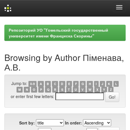
Skip
navigation
Репозиторий УО "Гомельский государственный
университет имени Франциска Скорины"
Browsing by Author Піменава,
А.В.
Jump to:
0-9
A
B
C
D
E
F
G
H
I
J
K
L
M
N
O
P
Q
R
S
T
U
V
W
X
Y
Z
or enter first few letters:
Sort by:
In order: