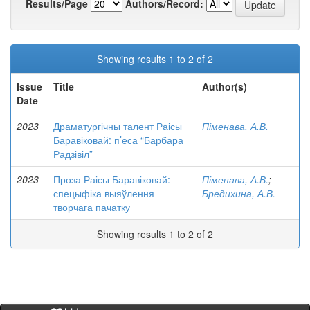
Results/Page
Authors/Record:
Showing results 1 to 2 of 2
Issue
Title
Author(s)
Date
2023
Драматургічны талент Раісы
Піменава, А.В.
Баравіковай: п’еса “Барбара
Радзівіл”
2023
Проза Раісы Баравіковай:
Піменава, А.В.
;
спецыфіка выяўлення
Бредихина, А.В.
творчага пачатку
Showing results 1 to 2 of 2