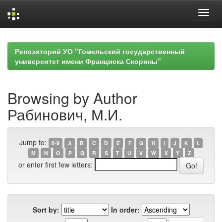
Skip
navigation
Репозиторий УО "Гомельский государственный
университет имени Франциска Скорины"
Browsing by Author
Рабинович, М.И.
Jump to:
0-9
A
B
C
D
E
F
G
H
I
J
K
L
M
N
O
P
Q
R
S
T
U
V
W
X
Y
Z
or enter first few letters:
Sort by:
In order: