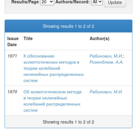
Results/Page
Authors/Record:
Showing results 1 to 2 of 2
Issue
Title
Author(s)
Date
1971
К обоснованию
Рабинович, М.И.
;
асимптотических методов в
Розенблюм, А.А.
теории колебаний
нелинейных распределенных
систем
1970
Об асимптотическом методе
Рабинович, М.И.
в теории нелинейных
колебаний распределенных
систем
Showing results 1 to 2 of 2