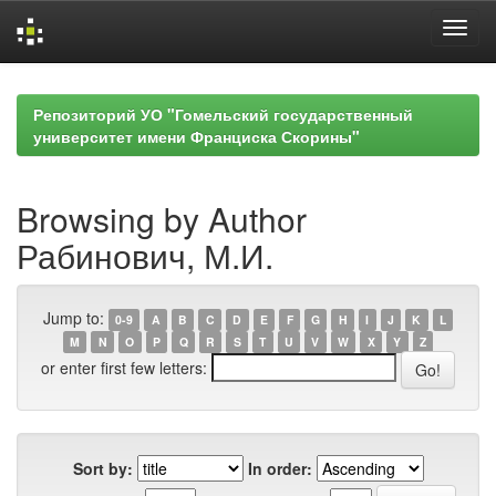
Skip
navigation
Репозиторий УО "Гомельский государственный
университет имени Франциска Скорины"
Browsing by Author
Рабинович, М.И.
Jump to:
0-9
A
B
C
D
E
F
G
H
I
J
K
L
M
N
O
P
Q
R
S
T
U
V
W
X
Y
Z
or enter first few letters:
Sort by:
In order: