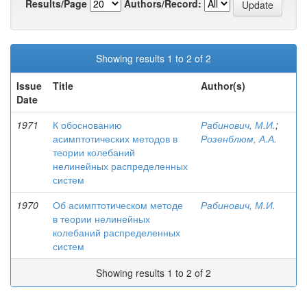
Results/Page
Authors/Record:
Showing results 1 to 2 of 2
Issue
Title
Author(s)
Date
1971
К обоснованию
Рабинович, М.И.
;
асимптотических методов в
Розенблюм, А.А.
теории колебаний
нелинейных распределенных
систем
1970
Об асимптотическом методе
Рабинович, М.И.
в теории нелинейных
колебаний распределенных
систем
Showing results 1 to 2 of 2