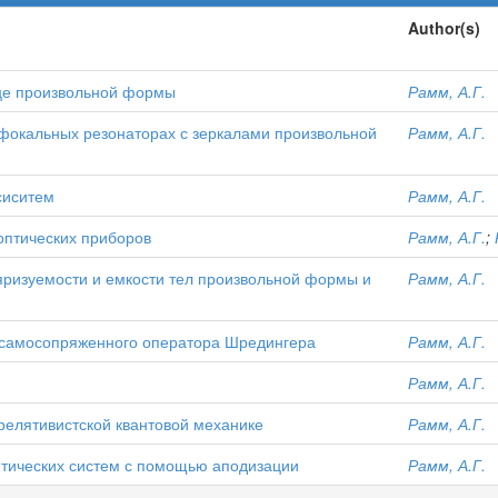
Author(s)
ице произвольной формы
Рамм, А.Г.
фокальных резонаторах с зеркалами произвольной
Рамм, А.Г.
сиситем
Рамм, А.Г.
птических приборов
Рамм, А.Г.
;
ризуемости и емкости тел произвольной формы и
Рамм, А.Г.
самосопряженного оператора Шредингера
Рамм, А.Г.
Рамм, А.Г.
релятивистской квантовой механике
Рамм, А.Г.
тических систем с помощью аподизации
Рамм, А.Г.