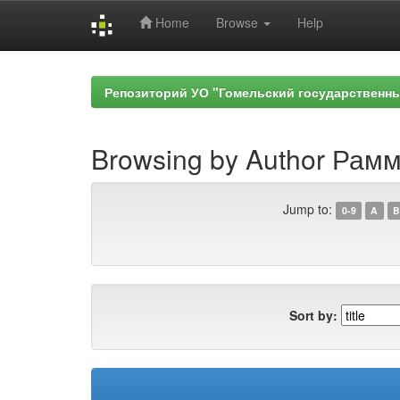
Home
Browse
Help
Skip
navigation
Репозиторий УО "Гомельский государственн
Browsing by Author Рамм,
Jump to:
0-9
A
B
Sort by: