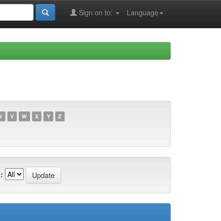
Sign on to:
Language
U
V
W
X
Y
Z
: