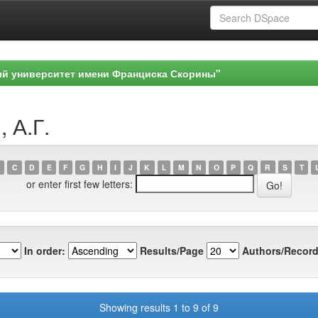
ый университет имени Франциска Скорины"
 А.Г.
C
D
E
F
G
H
I
J
K
L
M
N
O
P
Q
R
S
T
or enter first few letters:
In order:
Results/Page
Authors/Record
Showing results 1 to 9 of 9