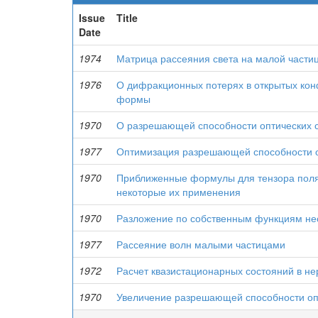
Issue
Title
Date
1974
Матрица рассеяния света на малой част
1976
О дифракционных потерях в открытых кон
формы
1970
О разрешающей способности оптических 
1977
Оптимизация разрешающей способности о
1970
Приближенные формулы для тензора поля
некоторые их применения
1970
Разложение по собственным функциям не
1977
Рассеяние волн малыми частицами
1972
Расчет квазистационарных состояний в не
1970
Увеличение разрешающей способности оп