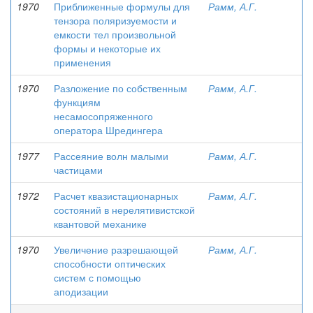
1970
Приближенные формулы для
Рамм, А.Г.
тензора поляризуемости и
емкости тел произвольной
формы и некоторые их
применения
1970
Разложение по собственным
Рамм, А.Г.
функциям
несамосопряженного
оператора Шредингера
1977
Рассеяние волн малыми
Рамм, А.Г.
частицами
1972
Расчет квазистационарных
Рамм, А.Г.
состояний в нерелятивистской
квантовой механике
1970
Увеличение разрешающей
Рамм, А.Г.
способности оптических
систем с помощью
аподизации