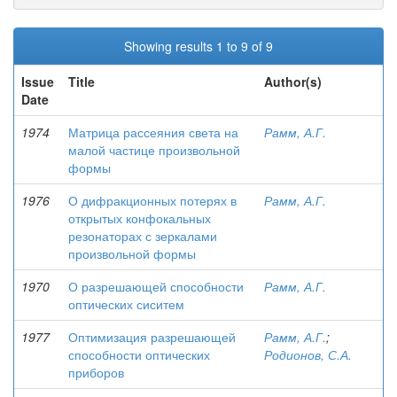
Showing results 1 to 9 of 9
Issue
Title
Author(s)
Date
1974
Матрица рассеяния света на
Рамм, А.Г.
малой частице произвольной
формы
1976
О дифракционных потерях в
Рамм, А.Г.
открытых конфокальных
резонаторах с зеркалами
произвольной формы
1970
О разрешающей способности
Рамм, А.Г.
оптических сиситем
1977
Оптимизация разрешающей
Рамм, А.Г.
;
способности оптических
Родионов, С.А.
приборов