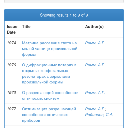
Showing results 1 to 9 of 9
Issue
Title
Author(s)
Date
1974
Матрица рассеяния света на
Рамм, А.Г.
малой частице произвольной
формы
1976
О дифракционных потерях в
Рамм, А.Г.
открытых конфокальных
резонаторах с зеркалами
произвольной формы
1970
О разрешающей способности
Рамм, А.Г.
оптических сиситем
1977
Оптимизация разрешающей
Рамм, А.Г.
;
способности оптических
Родионов, С.А.
приборов