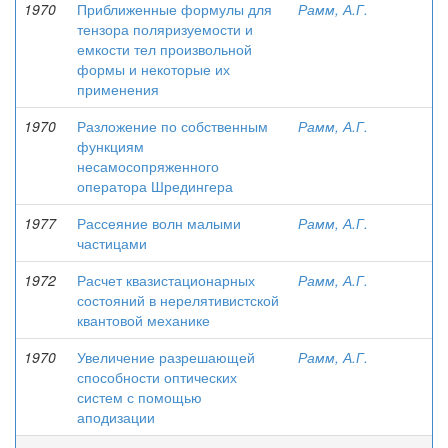
1970
Приближенные формулы для
Рамм, А.Г.
тензора поляризуемости и
емкости тел произвольной
формы и некоторые их
применения
1970
Разложение по собственным
Рамм, А.Г.
функциям
несамосопряженного
оператора Шредингера
1977
Рассеяние волн малыми
Рамм, А.Г.
частицами
1972
Расчет квазистационарных
Рамм, А.Г.
состояний в нерелятивистской
квантовой механике
1970
Увеличение разрешающей
Рамм, А.Г.
способности оптических
систем с помощью
аподизации