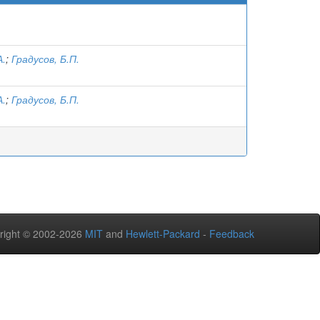
А.
;
Градусов, Б.П.
А.
;
Градусов, Б.П.
right © 2002-2026
MIT
and
Hewlett-Packard
-
Feedback