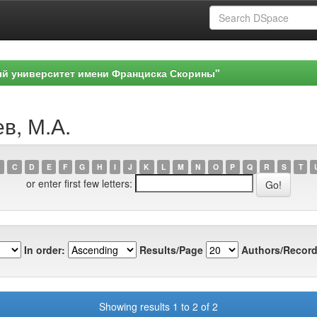
ый университет имени Франциска Скорины"
в, М.А.
C
D
E
F
G
H
I
J
K
L
M
N
O
P
Q
R
S
T
or enter first few letters:
In order:
Results/Page
Authors/Record
Showing results 1 to 2 of 2