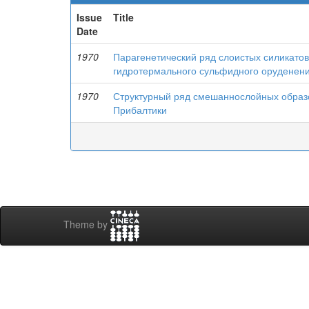
Issue
Title
Date
1970
Парагенетический ряд слоистых силикатов
гидротермального сульфидного оруденен
1970
Структурный ряд смешаннослойных образо
Прибалтики
Theme by