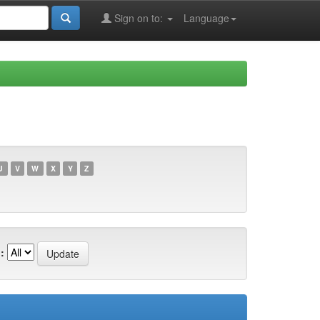
Sign on to:
Language
U
V
W
X
Y
Z
: