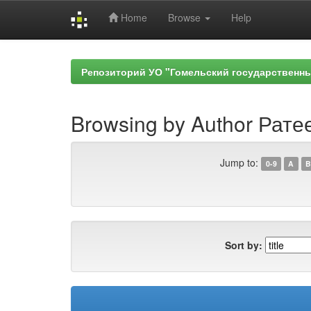
Home
Browse
Help
Skip
navigation
Репозиторий УО "Гомельский государственн
Browsing by Author Ратее
Jump to:
0-9
A
B
Sort by: