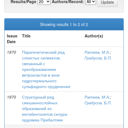
Results/Page
Authors/Record:
Showing results 1 to 2 of 2
Issue
Title
Author(s)
Date
1970
Парагенетический ряд
Ратеев, М.А.
;
слоистых силикатов,
Градусов, Б.П.
связанный с
преобразованием
витрокластов в зоне
гидротермального
сульфидного оруденения
1970
Структурный ряд
Ратеев, М.А.
;
смешаннослойных
Градусов, Б.П.
образований из
метабентонитов силура-
ордовика Прибалтики