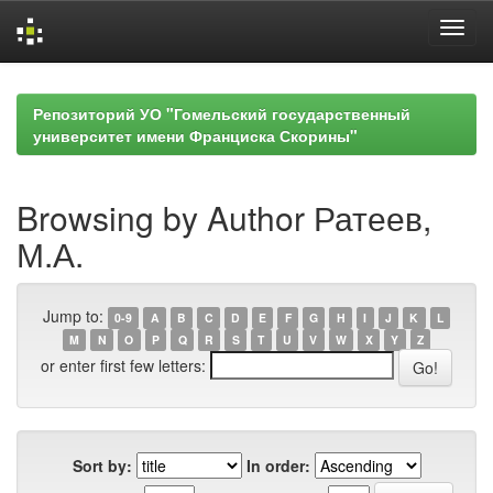
Skip
navigation
Репозиторий УО "Гомельский государственный
университет имени Франциска Скорины"
Browsing by Author Ратеев,
М.А.
Jump to:
0-9
A
B
C
D
E
F
G
H
I
J
K
L
M
N
O
P
Q
R
S
T
U
V
W
X
Y
Z
or enter first few letters:
Sort by:
In order: