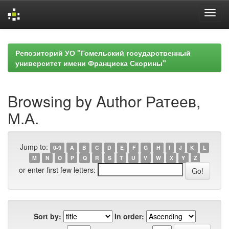
Skip
navigation
Репозиторий УО "Гомельский государственный
университет имени Франциска Скорины"
Browsing by Author Ратеев,
М.А.
Jump to:
0-9
A
B
C
D
E
F
G
H
I
J
K
L
M
N
O
P
Q
R
S
T
U
V
W
X
Y
Z
or enter first few letters:
Sort by:
In order: