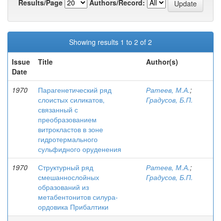
Results/Page
Authors/Record:
Showing results 1 to 2 of 2
Issue
Title
Author(s)
Date
1970
Парагенетический ряд
Ратеев, М.А.
;
слоистых силикатов,
Градусов, Б.П.
связанный с
преобразованием
витрокластов в зоне
гидротермального
сульфидного оруденения
1970
Структурный ряд
Ратеев, М.А.
;
смешаннослойных
Градусов, Б.П.
образований из
метабентонитов силура-
ордовика Прибалтики