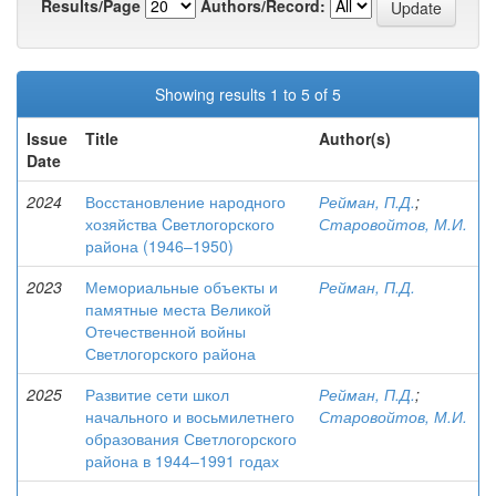
Results/Page
Authors/Record:
Showing results 1 to 5 of 5
Issue
Title
Author(s)
Date
2024
Восстановление народного
Рейман, П.Д.
;
хозяйства Cветлогорского
Старовойтов, М.И.
района (1946–1950)
2023
Мемориальные объекты и
Рейман, П.Д.
памятные места Великой
Отечественной войны
Светлогорского района
2025
Развитие сети школ
Рейман, П.Д.
;
начального и восьмилетнего
Старовойтов, М.И.
образования Светлогорского
района в 1944–1991 годах