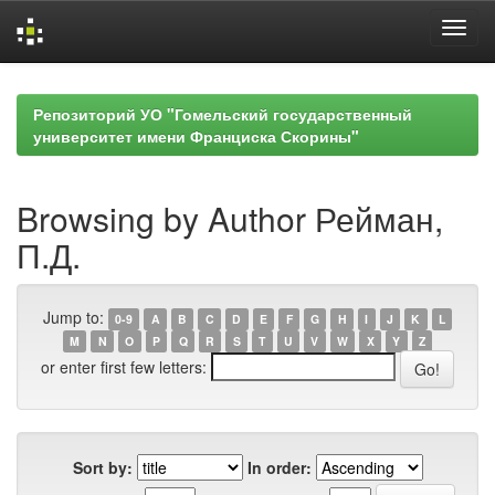
Skip
navigation
Репозиторий УО "Гомельский государственный
университет имени Франциска Скорины"
Browsing by Author Рейман,
П.Д.
Jump to:
0-9
A
B
C
D
E
F
G
H
I
J
K
L
M
N
O
P
Q
R
S
T
U
V
W
X
Y
Z
or enter first few letters:
Sort by:
In order: