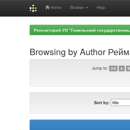
Home
Browse
Help
Skip
navigation
Репозиторий УО "Гомельский государственн
Browsing by Author Рейм
Jump to:
0-9
A
B
Sort by: