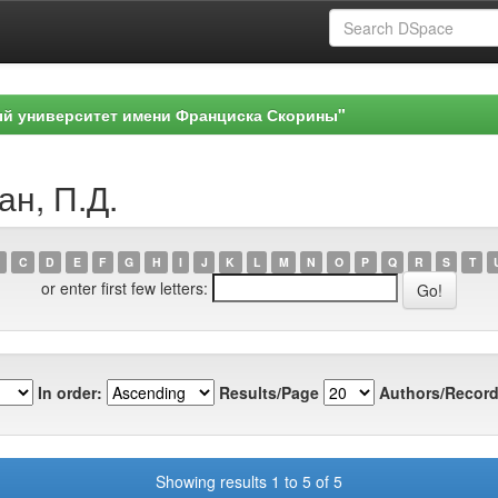
ый университет имени Франциска Скорины"
ан, П.Д.
C
D
E
F
G
H
I
J
K
L
M
N
O
P
Q
R
S
T
or enter first few letters:
In order:
Results/Page
Authors/Record
Showing results 1 to 5 of 5