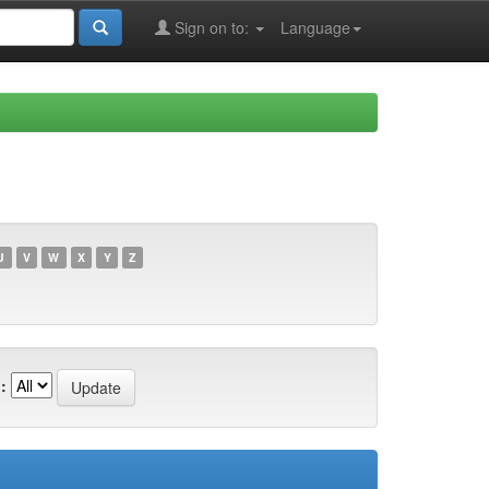
Sign on to:
Language
U
V
W
X
Y
Z
: